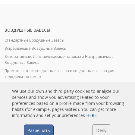
ВОЗДУШНЫЕ ЗАВЕСЫ
Стандартные Воздушные Завесы
Встраиваемые Воздушные Завесы
Декоративные, Изготавливаемые на заказ и Настраиваемые
Воздушные Завесы
Промышленные воздушные завесы и воздушные завесы для
холодильных камер
Воздушные Завесы для Вращающихся Дверей и Воздушные Завесы
на Заказ
We use our own and third-party cookies to analyze our
services and show you advertising related to your
Воздушные завесы против насекомых
preferences based on a profile made from your browsing
Экономичные Воздушные Завесы с Тепловым Насосом
habits (for example, pages visited). You can get more
information and set your preferences
HERE
.
Воздушные завесы с системой дезинфекции и очистки
Экономичные и Недорогие Воздушные Завесы
Разрешить
Deny