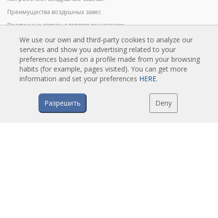
Преимущества воздушных завес
Воздушные завесы с тепловым насосом
EC воздушные завесы
We use our own and third-party cookies to analyze our
services and show you advertising related to your
Воздушные завесы Airtècnics
preferences based on a profile made from your browsing
habits (for example, pages visited). You can get more
information and set your preferences
HERE
.
ZAGRUZKI
Каталоги воздушных завес
Разрешить
Deny
Техническая документация
Сертификаты качества
РЕКОМЕНДУЕМЫЙ КОНТЕНТ
Усовершенствованный пульт Clever
Программа для выбора воздушных завес
Места установки воздушных завес: Ссылки
Воздушные завесы: фотогалерея