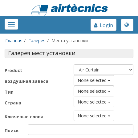
Toggle
Toggle
Login
naviga
navigation
Главная
Галерея
Места установки
Галерея мест установки
Product
None selected
Воздушная завеса
None selected
Тип
None selected
Страна
None selected
Ключевые слова
Поиск