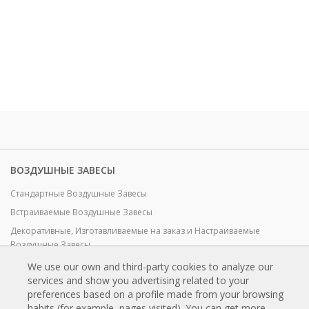
ВОЗДУШНЫЕ ЗАВЕСЫ
Стандартные Воздушные Завесы
Встраиваемые Воздушные Завесы
Декоративные, Изготавливаемые на заказ и Настраиваемые
Воздушные Завесы
Промышленные воздушные завесы и воздушные завесы для
We use our own and third-party cookies to analyze our
холодильных камер
services and show you advertising related to your
preferences based on a profile made from your browsing
Воздушные Завесы для Вращающихся Дверей и Воздушные Завесы
habits (for example, pages visited). You can get more