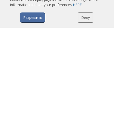
на Заказ
information and set your preferences
HERE
.
Воздушные завесы против насекомых
Экономичные Воздушные Завесы с Тепловым Насосом
Разрешить
Deny
Воздушные завесы с системой дезинфекции и очистки
Экономичные и Недорогие Воздушные Завесы
ТЕХНОЛОГИЯ
Что такое воздушная завеса?
Как работают воздушные завесы?
Преимущества воздушных завес
Воздушные завесы с тепловым насосом
EC воздушные завесы
Воздушные завесы Airtècnics
ZAGRUZKI
Каталоги воздушных завес