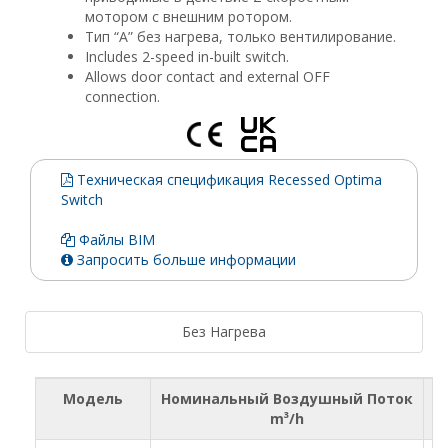
мотором с внешним ротором.
Тип “A” без нагрева, только вентилирование.
Includes 2-speed in-built switch.
Allows door contact and external OFF
connection.
Техническая спецификация Recessed Optima
Switch
Файлы BIM
Запросить больше информации
Без Нагрева
Модель
Номинальный Воздушный Поток
Р
m³/h