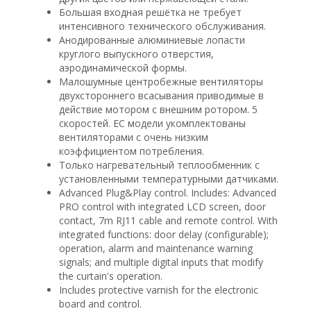
Большая входная решётка не требует
интенсивного технического обслуживания.
Анодированные алюминиевые лопасти
круглого выпускного отверстия,
аэродинамической формы.
Малошумные центробежные вентиляторы
двухстороннего всасывания приводимые в
действие мотором с внешним ротором. 5
скоростей. EC модели укомплектованы
вентиляторами с очень низким
коэффициентом потребления.
Только нагревательный теплообменник с
установленными температурными датчиками.
Advanced Plug&Play control. Includes: Advanced
PRO control with integrated LCD screen, door
contact, 7m RJ11 cable and remote control. With
integrated functions: door delay (configurable);
operation, alarm and maintenance warning
signals; and multiple digital inputs that modify
the curtain's operation.
Includes protective varnish for the electronic
board and control.