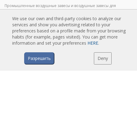
Промышленные воздушные завесы и воздушные завесы для
холодильных камер
We use our own and third-party cookies to analyze our
Воздушные Завесы для Вращающихся Дверей и Воздушные Завесы
services and show you advertising related to your
на Заказ
preferences based on a profile made from your browsing
Воздушные завесы против насекомых
habits (for example, pages visited). You can get more
Экономичные Воздушные Завесы с Тепловым Насосом
information and set your preferences
HERE
.
Воздушные завесы с системой дезинфекции и очистки
Разрешить
Deny
Экономичные и Недорогие Воздушные Завесы
ТЕХНОЛОГИЯ
Что такое воздушная завеса?
Как работают воздушные завесы?
Преимущества воздушных завес
Воздушные завесы с тепловым насосом
EC воздушные завесы
Воздушные завесы Airtècnics