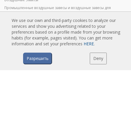
Промышленные воздушные завесы и воздушные завесы для
холодильных камер
We use our own and third-party cookies to analyze our
Воздушные Завесы для Вращающихся Дверей и Воздушные Завесы
services and show you advertising related to your
на Заказ
preferences based on a profile made from your browsing
Воздушные завесы против насекомых
habits (for example, pages visited). You can get more
Экономичные Воздушные Завесы с Тепловым Насосом
information and set your preferences
HERE
.
Воздушные завесы с системой дезинфекции и очистки
Разрешить
Deny
Экономичные и Недорогие Воздушные Завесы
ТЕХНОЛОГИЯ
Что такое воздушная завеса?
Как работают воздушные завесы?
Преимущества воздушных завес
Воздушные завесы с тепловым насосом
EC воздушные завесы
Воздушные завесы Airtècnics