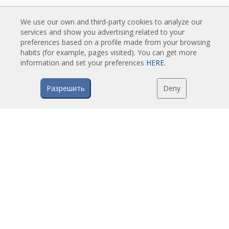
Промышленные воздушные завесы и воздушные завесы для
холодильных камер
We use our own and third-party cookies to analyze our
services and show you advertising related to your
Воздушные Завесы для Вращающихся Дверей и Воздушные Завесы
preferences based on a profile made from your browsing
на Заказ
habits (for example, pages visited). You can get more
Воздушные завесы против насекомых
information and set your preferences
HERE
.
Экономичные Воздушные Завесы с Тепловым Насосом
Воздушные завесы с системой дезинфекции и очистки
Разрешить
Deny
Экономичные и Недорогие Воздушные Завесы
ТЕХНОЛОГИЯ
Что такое воздушная завеса?
Как работают воздушные завесы?
Преимущества воздушных завес
Воздушные завесы с тепловым насосом
EC воздушные завесы
Воздушные завесы Airtècnics