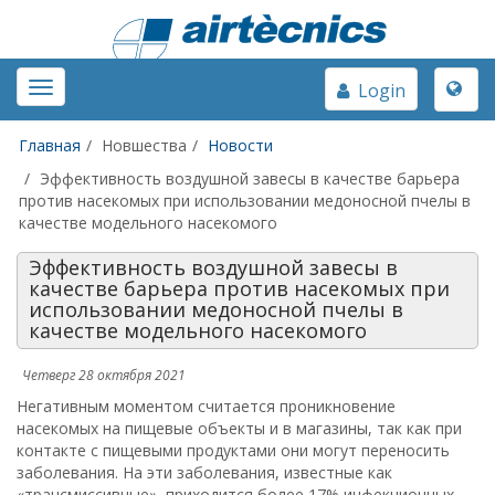
Toggle
Toggle
Login
naviga
navigation
Главная
Новшества
Новости
Эффективность воздушной завесы в качестве барьера
против насекомых при использовании медоносной пчелы в
качестве модельного насекомого
Эффективность воздушной завесы в
качестве барьера против насекомых при
использовании медоносной пчелы в
качестве модельного насекомого
Четверг 28 октября 2021
Негативным моментом считается проникновение
насекомых на пищевые объекты и в магазины, так как при
контакте с пищевыми продуктами они могут переносить
заболевания. На эти заболевания, известные как
«трансмиссивные», приходится более 17% инфекционных