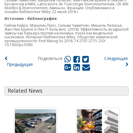
Сильви Чамитчян, Мишелем Пелисье, Жан-Люком Брюне и Люком П.
Белзенсом в INRA, Laboratoire de Toxicologie Environnementale, UR 406
Abeilles & Environnement, Авиньон, Франция. Опубликовано в
онлайн-библиотеке Wiley: 22 июля 2018 г.
Источник - библиография
Гийом Кайро, Мэрилин Пиос, Сильви Чамитчян, Мишель Пелисье,
Жан-Люк Брюне и Люк П. Бельзенс. (2018). Эффективность воздушной
завесы как барьера против насекомых: пчела как модельное
насекомое. Интернет-библиотека Wiley. Общество химической
промышленности. Pest Manag Sci 2018; 74 2707-2715. DOI
10.1002/ps.5090.
Поделиться:
Следующая
Предыдущая
Related News