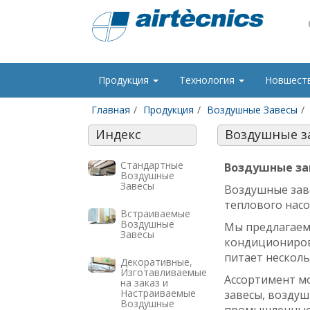
Продукция
Технология
Новшест
Главная
Продукция
Воздушные Завесы
Индекс
Воздушные за
Стандартные
Воздушные зав
Воздушные
Завесы
Воздушные зав
теплового нас
Встраиваемые
Воздушные
Мы предлагаем 
Завесы
кондиционирова
питает несколь
Декоративные,
Изготавливаемые
Ассортимент
м
на заказ и
Настраиваемые
завесы, воздуш
Воздушные