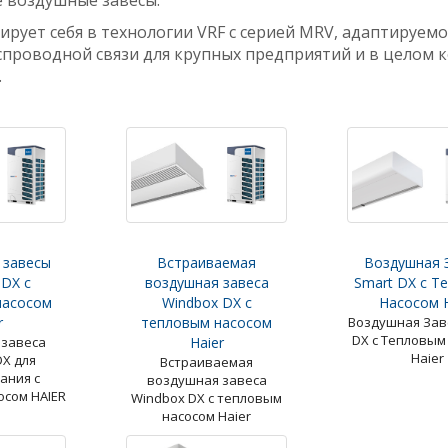
 воздушные завесы.
ирует себя в технологии VRF с
серией
MRV, адаптируе
мо
проводной связи для крупных предприятий и в целом 
.
 завесы
Встраиваемая
Воздушная 
 DX с
воздушная завеса
Smart DX с Т
насосом
Windbox DX с
Насосом H
r
тепловым насосом
Воздушная Зав
DX с Тепловым
 завеса
Haier
Haier
DX для
Встраиваемая
ания с
воздушная завеса
осом HAIER
Windbox DX с тепловым
насосом Haier