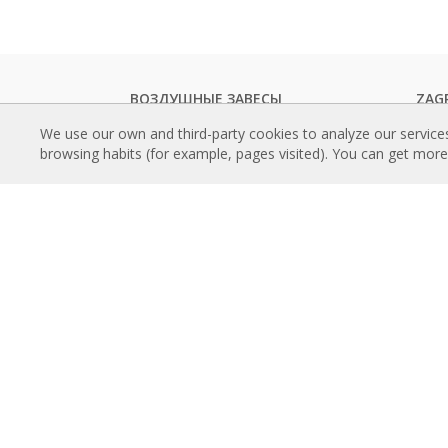
ВОЗДУШНЫЕ ЗАВЕСЫ
ZAG
Стандартные Воздушные Завесы
Ката
We use our own and third-party cookies to analyze our service
Встраиваемые Воздушные Завесы
Техн
browsing habits (for example, pages visited). You can get mor
Декоративные, Изготавливаемые на
Серт
заказ и Настраиваемые Воздушные
РЕК
Завесы
Усов
Промышленные воздушные завесы и
Прог
воздушные завесы для холодильных
завес
камер
Места
Воздушные Завесы для
Ссыл
Вращающихся Дверей и Воздушные
Возд
Завесы на Заказ
Воздушные завесы против
О Н
насекомых
Истор
Экономичные Воздушные Завесы с
Rose
Тепловым Насосом
Конт
Воздушные завесы с системой
дезинфекции и очистки