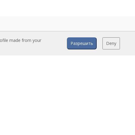
rofile made from your
Разрешить
Deny