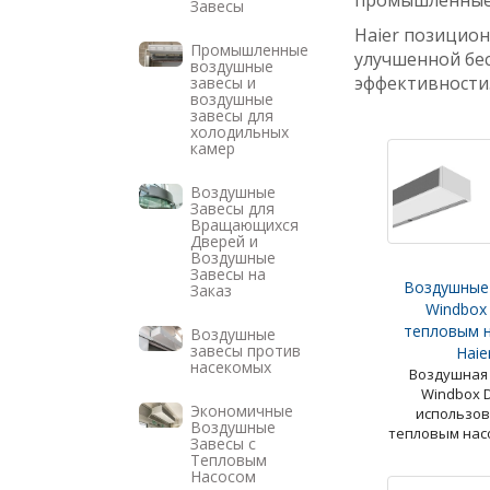
промышленные
Завесы
Haier позицион
Промышленные
улучшенной бес
воздушные
эффективности
завесы и
воздушные
завесы для
холодильных
камер
Воздушные
Завесы для
Вращающихся
Дверей и
Воздушные
Завесы на
Воздушные
Заказ
Windbox
тепловым 
Воздушные
завесы против
Haie
насекомых
Воздушная
Windbox 
Экономичные
использов
Воздушные
тепловым нас
Завесы с
Тепловым
Насосом