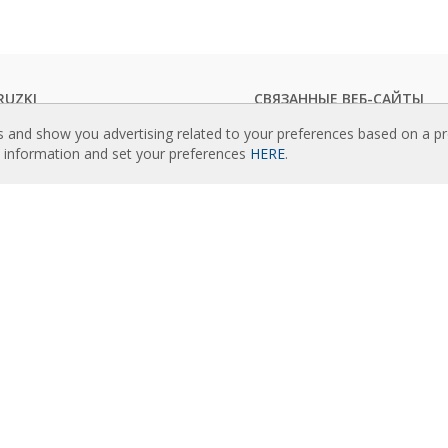
RUZKI
СВЯЗАННЫЕ ВЕБ-САЙТЫ
логи воздушных завес
Rideaux d’air
s and show you advertising related to your preferences based on a p
ическая документация
Actuadores
e information and set your preferences
HERE
.
ификаты качества
Cortinas de aire
Luftschleier
ОМЕНДУЕМЫЙ КОНТЕНТ
EC Fans
ершенствованный пульт Clever
Air Curtain Manufacturer
рамма для выбора воздушных
Barriere d’aria
Recuperadores de calor
 установки воздушных завес:
Luchtgordijnen
ки
Rite Calidad Aire
ушные завесы: фотогалерея
Ilmaverho
Kurtyny Powietrzne
АС
ия Airtècnics
nberg group
акт