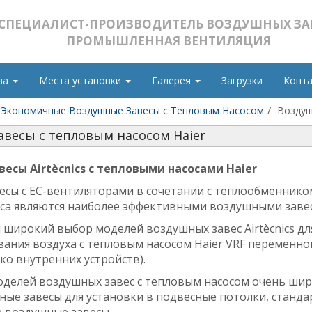
СПЕЦИАЛИСТ-ПРОИЗВОДИТЕЛЬ ВОЗДУШНЫХ ЗАВ
ПРОМЫШЛЕННАЯ ВЕНТИЛЯЦИЯ
ва
Места установки
Галерея
Загрузки
Конт
Экономичные Воздушные Завесы с Тепловым Насосом
Воздуш
весы с тепловым насосом Haier
есы Airtècnics с тепловыми насосами Haier
есы с ЕС-вентиляторами в сочетании с теплообменнико
оса являются наиболее эффективными воздушными заве
широкий выбор моделей воздушных завес Airtècnics дл
ния воздуха с тепловым насосом Haier VRF переменно
ко внутренних устройств).
оделей
воздушных завес с тепловым насосом
очень ши
ные завесы для установки
в
подвесны
е
потолк
и
, станд