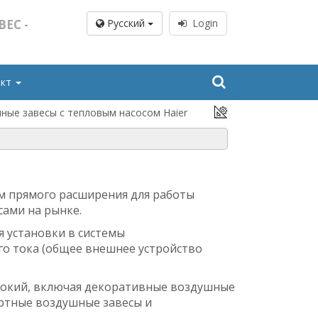
ЕС -
Pусский
Login
акт
ные завесы с тепловым насосом Haier
м прямого расширения для работы
сами на рынке.
я установки в системы
го тока (общее внешнее устройство
рокий
, включая декоративные воздушные
артные воздушные завесы и