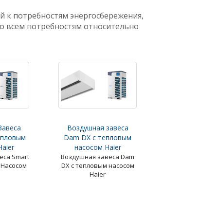
й
к потребностям энергосбережения,
ко всем потребностям
относительно
Завеса
Воздушная завеса
епловым
Dam DX с тепловым
aier
насосом Haier
еса Smart
Воздушная завеса Dam
 Насосом
DX с тепловым насосом
Haier