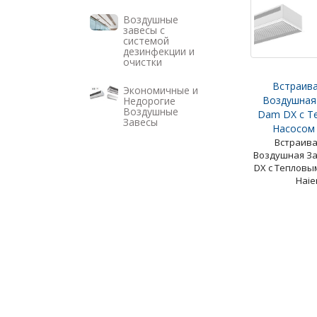
Воздушные
завесы с
системой
дезинфекции и
очистки
Встраив
Экономичные и
Воздушная
Недорогие
Воздушные
Dam DX с Т
Завесы
Насосом 
Встраив
Воздушная З
DX с Тепловы
Haie