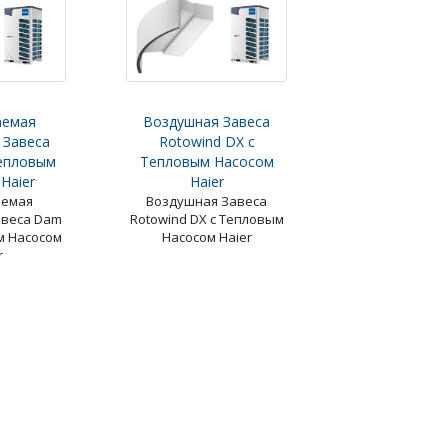
аемая
Воздушная Завеса
 Завеса
Rotowind DX с
епловым
Тепловым Насосом
Haier
Haier
аемая
Воздушная Завеса
авеса Dam
Rotowind DX с Тепловым
м Насосом
Насосом Haier
r