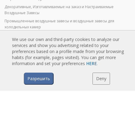
Декоративные, Изготавливаемые на заказ и Настраиваемые
Воздушные Завесы
Промышленные воздушные завесы и воздушные завесы для
холодильных камер
Воздушные Завесы для Вращающихся Дверей и Воздушные Завесы
We use our own and third-party cookies to analyze our
на Заказ
services and show you advertising related to your
Воздушные завесы против насекомых
preferences based on a profile made from your browsing
habits (for example, pages visited). You can get more
Экономичные Воздушные Завесы с Тепловым Насосом
information and set your preferences
HERE
.
Воздушные завесы с системой дезинфекции и очистки
Экономичные и Недорогие Воздушные Завесы
Разрешить
Deny
ТЕХНОЛОГИЯ
Что такое воздушная завеса?
Как работают воздушные завесы?
Преимущества воздушных завес
Воздушные завесы с тепловым насосом