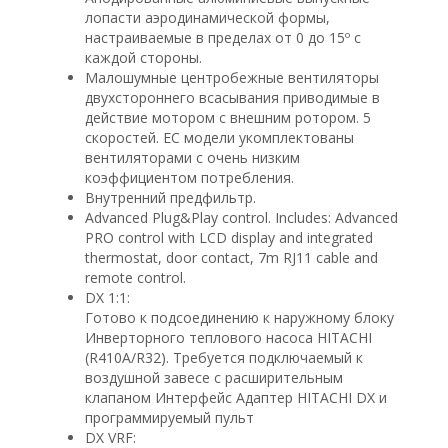
лопасти аэродинамической формы,
настраиваемые в пределах от 0 до 15º с
каждой стороны.
Малошумные центробежные вентиляторы
двухстороннего всасывания приводимые в
действие мотором с внешним ротором. 5
скоростей. EC модели укомплектованы
вентиляторами с очень низким
коэффициентом потребления.
Внутренний предфильтр.
Advanced Plug&Play control. Includes: Advanced
PRO control with LCD display and integrated
thermostat, door contact, 7m RJ11 cable and
remote control.
DX 1:1:
Готово к подсоединению к наружному блоку
Инверторного теплового насоса HITACHI
(R410A/R32). Требуется подключаемый к
воздушной завесе с расширительным
клапаном Интерфейс Адаптер HITACHI DX и
программируемый пульт
DX VRF: