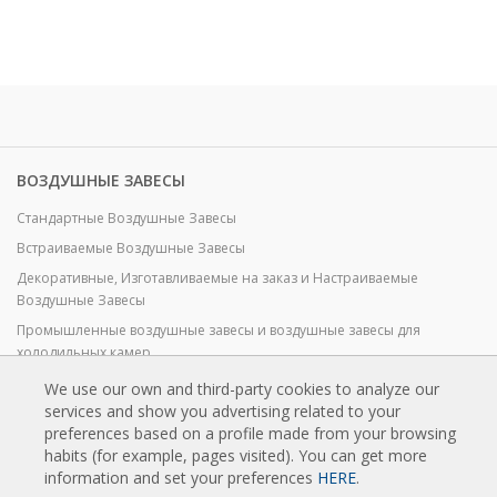
ВОЗДУШНЫЕ ЗАВЕСЫ
Стандартные Воздушные Завесы
Встраиваемые Воздушные Завесы
Декоративные, Изготавливаемые на заказ и Настраиваемые
Воздушные Завесы
Промышленные воздушные завесы и воздушные завесы для
холодильных камер
Воздушные Завесы для Вращающихся Дверей и Воздушные Завесы
We use our own and third-party cookies to analyze our
на Заказ
services and show you advertising related to your
preferences based on a profile made from your browsing
Воздушные завесы против насекомых
habits (for example, pages visited). You can get more
Экономичные Воздушные Завесы с Тепловым Насосом
information and set your preferences
HERE
.
Воздушные завесы с системой дезинфекции и очистки